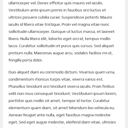
ullamcorper vel. Donec efficitur quis mauris vel iaculis.
Vestibulum ante ipsum primis in faucibus orci luctus et
ultrices posuere cubilia curae; Suspendisse potenti. Mauris
iaculis id libero vitae tristique. Proin vel magna vitae nunc
sollicitudin ullamcorper. Quisque ut luctus massa, et laoreet
libero. Nulla libero elit, lobortis eget orci id, tempus mollis
lacus. Curabitur sollicitudin et purus quis cursus. Sed aliquet
pretium nulla. Maecenas augue arcu, sodales facilisis mi ut,
fringilla porta dolor.
Duis aliquet diam eu commodo dictum. Vivamus quam urna,
condimentum rhoncus turpis vitae, viverra varius est.
Phasellus tincidunt orci tincidunt viverra iaculis. Proin finibus
velit non risus consequat tincidunt. Vestibulum ipsum lorem,
porttitor quis mollis sit amet, tempor id tortor. Curabitur
elementum quam diam, sit amet bibendum leo vehicula eu.
Aenean feugiat ante nulla, eget faucibus magna molestie
eget. Sed eget augue molestie, eleifend diam vitae, ultricies