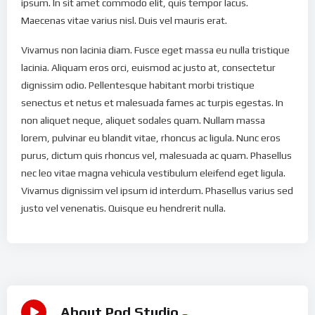
ipsum. In sit amet commodo elit, quis tempor lacus.
Maecenas vitae varius nisl. Duis vel mauris erat.
Vivamus non lacinia diam. Fusce eget massa eu nulla tristique
lacinia. Aliquam eros orci, euismod ac justo at, consectetur
dignissim odio. Pellentesque habitant morbi tristique
senectus et netus et malesuada fames ac turpis egestas. In
non aliquet neque, aliquet sodales quam. Nullam massa
lorem, pulvinar eu blandit vitae, rhoncus ac ligula. Nunc eros
purus, dictum quis rhoncus vel, malesuada ac quam. Phasellus
nec leo vitae magna vehicula vestibulum eleifend eget ligula.
Vivamus dignissim vel ipsum id interdum. Phasellus varius sed
justo vel venenatis. Quisque eu hendrerit nulla.
About Pod Studio