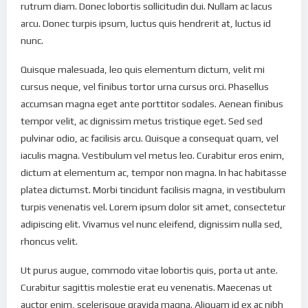
rutrum diam. Donec lobortis sollicitudin dui. Nullam ac lacus
arcu. Donec turpis ipsum, luctus quis hendrerit at, luctus id
nunc.
Quisque malesuada, leo quis elementum dictum, velit mi
cursus neque, vel finibus tortor urna cursus orci. Phasellus
accumsan magna eget ante porttitor sodales. Aenean finibus
tempor velit, ac dignissim metus tristique eget. Sed sed
pulvinar odio, ac facilisis arcu. Quisque a consequat quam, vel
iaculis magna. Vestibulum vel metus leo. Curabitur eros enim,
dictum at elementum ac, tempor non magna. In hac habitasse
platea dictumst. Morbi tincidunt facilisis magna, in vestibulum
turpis venenatis vel. Lorem ipsum dolor sit amet, consectetur
adipiscing elit. Vivamus vel nunc eleifend, dignissim nulla sed,
rhoncus velit.
Ut purus augue, commodo vitae lobortis quis, porta ut ante.
Curabitur sagittis molestie erat eu venenatis. Maecenas ut
auctor enim, scelerisque gravida magna. Aliquam id ex ac nibh