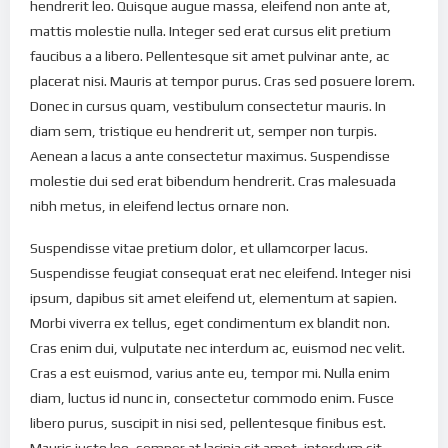
hendrerit leo. Quisque augue massa, eleifend non ante at,
mattis molestie nulla. Integer sed erat cursus elit pretium
faucibus a a libero. Pellentesque sit amet pulvinar ante, ac
placerat nisi. Mauris at tempor purus. Cras sed posuere lorem.
Donec in cursus quam, vestibulum consectetur mauris. In
diam sem, tristique eu hendrerit ut, semper non turpis.
Aenean a lacus a ante consectetur maximus. Suspendisse
molestie dui sed erat bibendum hendrerit. Cras malesuada
nibh metus, in eleifend lectus ornare non.
Suspendisse vitae pretium dolor, et ullamcorper lacus.
Suspendisse feugiat consequat erat nec eleifend. Integer nisi
ipsum, dapibus sit amet eleifend ut, elementum at sapien.
Morbi viverra ex tellus, eget condimentum ex blandit non.
Cras enim dui, vulputate nec interdum ac, euismod nec velit.
Cras a est euismod, varius ante eu, tempor mi. Nulla enim
diam, luctus id nunc in, consectetur commodo enim. Fusce
libero purus, suscipit in nisi sed, pellentesque finibus est.
Mauris justo leo, semper at lacinia sit amet, interdum sit