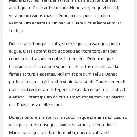
amet quam. Proin ac lectus orci. Nunc semper gravida orci,
vestibulum varius massa. Aenean ut sapien ac sapien
vestibulum egestas eu in neque. Fusce luctus laoreet mi at
tristique.
Duis sit amet neque iaculis, scelerisque massa eget, porta
augue. Class aptent taciti sociosqu ad litora torquent per
conubia nostra, per inceptos himenaeos. Pellentesque
habitant morbi tristique senectus et netus et malesuada
fames ac turpis egestas. Nullam at pretium tellus. Donec
pretium augue sagittis nibh vehicula suscipit. Donec venenatis
malesuada vulputate. Integer malesuada consectetur est vel
eleifend. Lorem ipsum dolor sit amet, consectetur adipiscing
elit. Phasellus a eleifend orci.
Donec non lorem ante. Nulla auctor neque id enim rhoncus, eu
volutpat purus consequat. Morbi sit amet placerat dolor.
Maecenas dignissim tincidunt nibh, quis convallis nisl